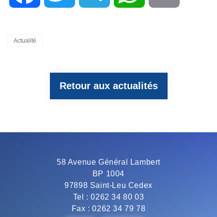
a
w
e
h
m
Categories
Actualité
c
i
l
a
a
Retour aux actualités
e
t
e
t
i
b
t
g
s
l
o
e
r
A
58 Avenue Général Lambert
BP 1004
o
r
a
p
97898 Saint-Leu Cedex
Tel : 0262 34 80 03
Fax : 0262 34 79 78
k
m
p