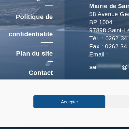
Mairie de Sai
58 Avenue Gé
Politique de
BP 1004
97898 Saint-L
confidentialité
Tél. : 0262 34
Fax : 0262 34
Plan du site
Email :
se
*********
@
Contact
Nous vous accu
re un signalement
de 8h à 16h et
Accepter
FAQ