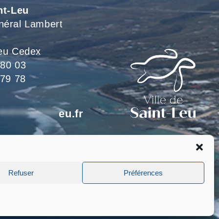
nt-Leu
néral Lambert
eu Cedex
 80 03
 79 78
*************
eu.fr
eillons du lundi au jeudi
 le vendredi de 8h à 15h
Refuser
Préférences