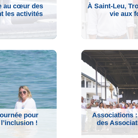
e au cœur des
À Saint-Leu, Tr
t les activités
vie aux f
Voir L'artic
journée pour
Associations 
 l’inclusion !
des Associat