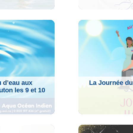
Voir L'artic
u d’eau aux
La Journée du
ton les 9 et 10
6