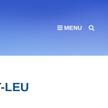
MENU
T-LEU