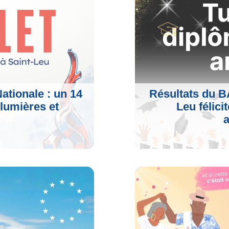
Voir L'artic
Nationale : un 14
Résultats du BA
 lumières et
Leu félici
Voir L'artic