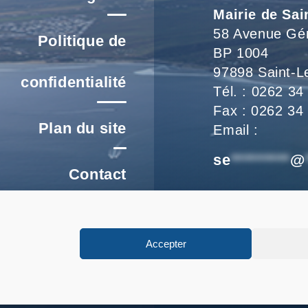
Mairie de Sai
58 Avenue Gé
Politique de
BP 1004
97898 Saint-L
confidentialité
Tél. : 0262 34
Fax : 0262 34
Plan du site
Email :
se
*********
@
Contact
Nous vous accu
re un signalement
de 8h à 16h et
Accepter
FAQ