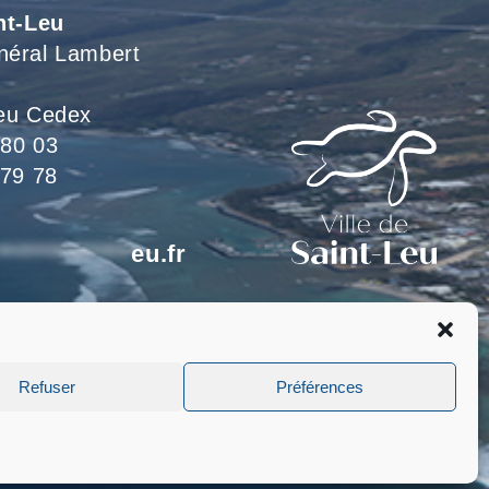
nt-Leu
néral Lambert
eu Cedex
 80 03
 79 78
*************
eu.fr
eillons du lundi au jeudi
 le vendredi de 8h à 15h
Refuser
Préférences