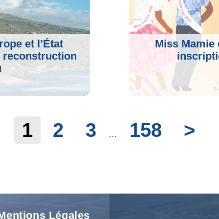
ope et l’État
Miss Mamie e
e reconstruction
inscript
u
1
2
3
158
>
…
Voir L'artic
Mentions Légales