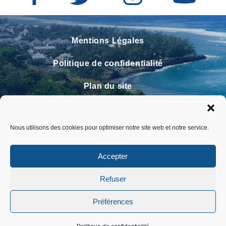
Mentions Légales
Politique de confidentialité
Plan du site
Contact
Nous utilisons des cookies pour optimiser notre site web et notre service.
Faire un signalement
FAQ
Accepter
Refuser
Préférences