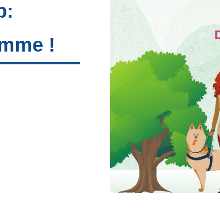
p:
amme !