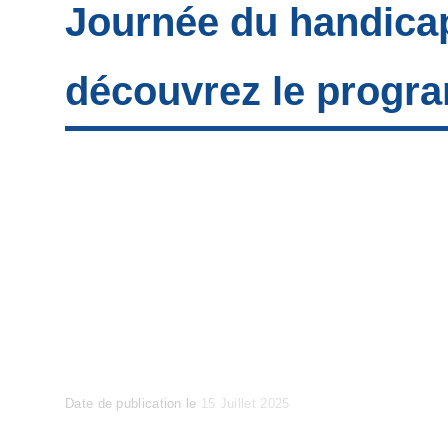
Journée du handica
découvrez le progr
Posted
Date de publication le
15 Juillet 2025
on