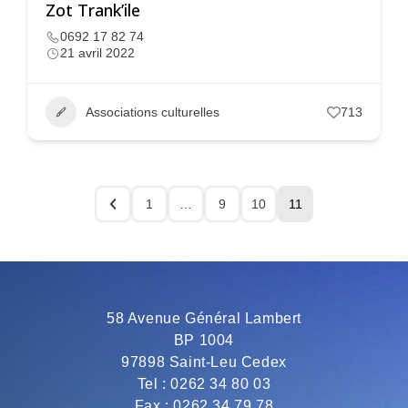
Zot Trank’ile
0692 17 82 74
21 avril 2022
Associations culturelles
713
1
…
9
10
11
58 Avenue Général Lambert
BP 1004
97898 Saint-Leu Cedex
Tel : 0262 34 80 03
Fax : 0262 34 79 78