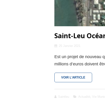
Saint-Leu Océa
Posted
25 Janvier 2021
on
Est un projet de nouveau qu
millions d’euros doivent êtr
SAINT-
VOIR L'ARTICLE
LEU
OCÉAN
Cat
Saintleu
Actualité
,
Vie Munic
Links