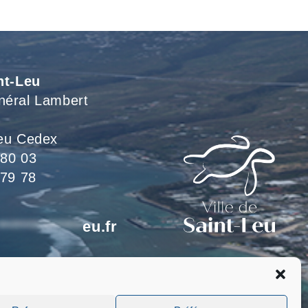
nt-Leu
néral Lambert
eu Cedex
 80 03
 79 78
*************
eu.fr
eillons du lundi au jeudi
 le vendredi de 8h à 15h