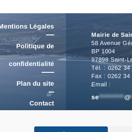
Mentions Légales
Mairie de Sai
58 Avenue Gé
Politique de
BP 1004
97898 Saint-L
confidentialité
Tél. : 0262 34
Fax : 0262 34
Plan du site
Email :
se
*********
@
Contact
Nous vous accu
re un signalement
de 8h à 16h et