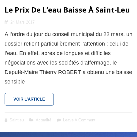
Le Prix De L’eau Baisse À Saint-Leu
Posted
24 Mars 2017
on
A l’ordre du jour du conseil municipal du 22 mars, un
dossier retient particulièrement l’attention : celui de
l’eau. En effet, après de longues et difficiles
négociations avec les sociétés d’affermage, le
Député-Maire Thierry ROBERT a obtenu une baisse
sensible
LE
VOIR L'ARTICLE
PRIX
DE
L’EAU
Cat
Saintleu
Actualité
Leave A Comment
BAISSE
Links
À
SAINT-