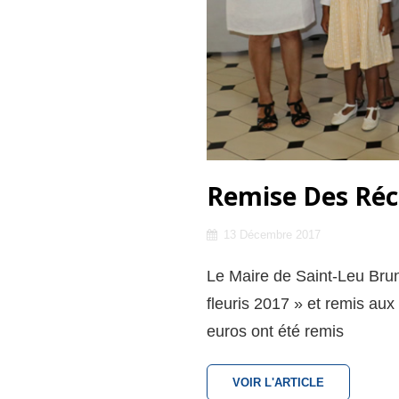
Remise Des Réc
Posted
13 Décembre 2017
on
Le Maire de Saint-Leu Brun
fleuris 2017 » et remis au
euros ont été remis
REMISE
VOIR L'ARTICLE
DES