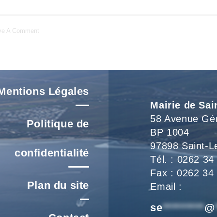
ES
ve A Comment
Mentions Légales
Mairie de Sai
58 Avenue Gé
Politique de
BP 1004
97898 Saint-L
confidentialité
Tél. : 0262 34
Fax : 0262 34
Plan du site
Email :
se
*********
@