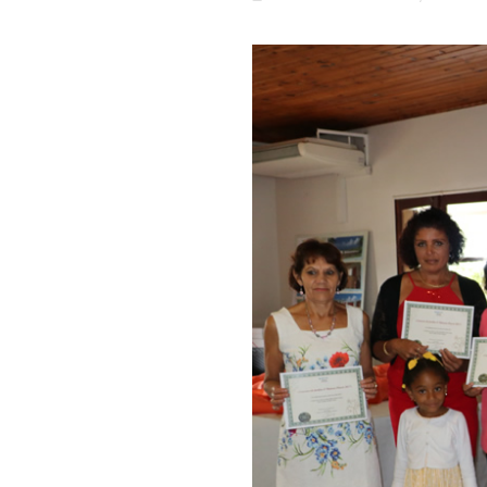
FLEURIS
Links
EST
DE
RETOUR
!