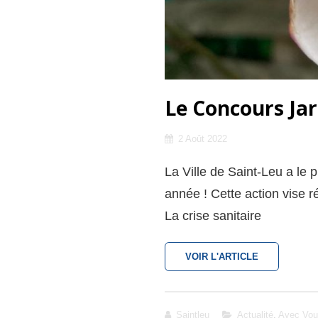
Le Concours Jar
Posted
2 Août 2022
on
La Ville de Saint-Leu a le 
année ! Cette action vise r
La crise sanitaire
LE
VOIR L'ARTICLE
CONCOURS
JARDINS
ET
BALCONS
Cat
Saintleu
Actualité
,
Avec Vou