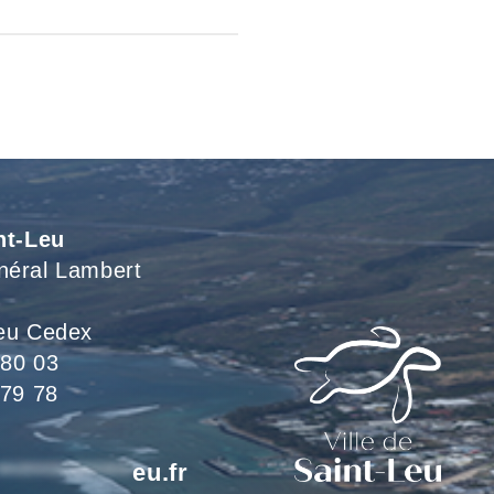
nt-Leu
néral Lambert
eu Cedex
 80 03
 79 78
*************
eu.fr