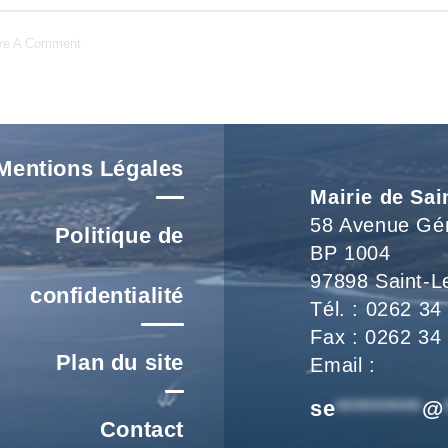
 !
ve A Comment
Mentions Légales
Mairie de Sai
58 Avenue Gé
Politique de
BP 1004
97898 Saint-L
confidentialité
Tél. : 0262 34
Fax : 0262 34
Plan du site
Email :
se
*********
@
Contact