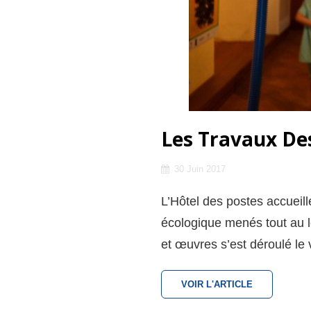
Les Travaux Des
Posted
30 Juin 2017
on
L’Hôtel des postes accueille
écologique menés tout au l
et œuvres s’est déroulé le 
LES
VOIR L'ARTICLE
TRAVAUX
DES