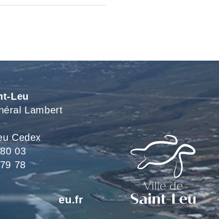
nt-Leu
néral Lambert
eu Cedex
 80 03
 79 78
*************
eu.fr