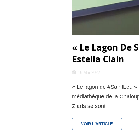
« Le Lagon De S
Estella Clain
Posted
16 Mai 2022
on
« Le lagon de #SaintLeu » :
médiathèque de la Chaloupe
Z’arts se sont
«
VOIR L'ARTICLE
LE
LAGON