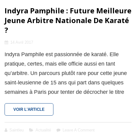
Indyra Pamphile : Future Meilleure
Jeune Arbitre Nationale De Karaté
?
Posted
14 Avril 2017
on
Indyra Pamphile est passionnée de karaté. Elle
pratique, certes, mais elle officie aussi en tant
qu’arbitre. Un parcours plutôt rare pour cette jeune
saint-leusienne de 15 ans qui part dans quelques
semaines à Paris pour tenter de décrocher le titre
INDYRA
VOIR L'ARTICLE
PAMPHILE :
FUTURE
MEILLEURE
Cat
Saintleu
Actualité
Leave A Comment
JEUNE