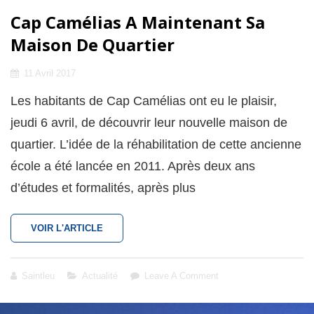
Cap Camélias A Maintenant Sa
Maison De Quartier
Posted
11 Avril 2017
on
Les habitants de Cap Camélias ont eu le plaisir,
jeudi 6 avril, de découvrir leur nouvelle maison de
quartier. L’idée de la réhabilitation de cette ancienne
école a été lancée en 2011. Après deux ans
d’études et formalités, après plus
CAP
VOIR L'ARTICLE
CAMÉLIAS
A
MAINTENANT
Cat
Saintleu
Actualité
Leave A Comment
SA
Links
MAISON
DE