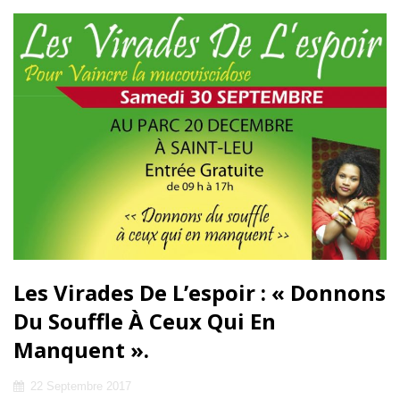
VAINCRE
LA
MUCOVISCIDOSE
!
Les Virades De L’espoir : « Donnons
Du Souffle À Ceux Qui En
Manquent ».
Posted
22 Septembre 2017