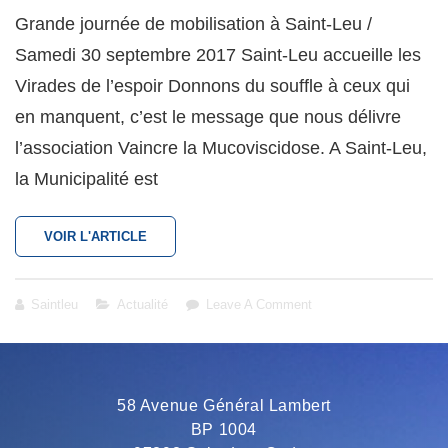
on
Grande journée de mobilisation à Saint-Leu /
Samedi 30 septembre 2017 Saint-Leu accueille les
Virades de l’espoir Donnons du souffle à ceux qui
en manquent, c’est le message que nous délivre
l’association Vaincre la Mucoviscidose. A Saint-Leu,
la Municipalité est
LES
VOIR L'ARTICLE
VIRADES
DE
L’ESPOIR :
Cat
Saintleu
Actualité
Leave A Comment
« DONNONS
Links
DU
SOUFFLE
À
CEUX
58 Avenue Général Lambert
QUI
EN
BP 1004
MANQUENT