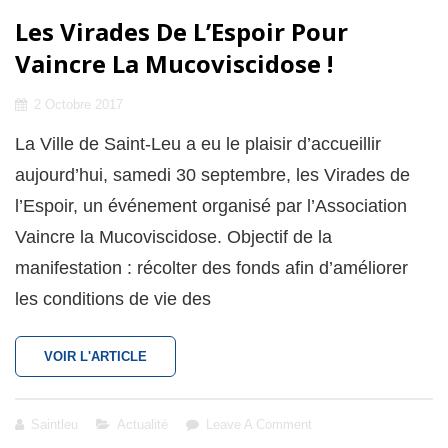
Les Virades De L’Espoir Pour
Vaincre La Mucoviscidose !
Posted
2 Octobre 2017
on
La Ville de Saint-Leu a eu le plaisir d’accueillir
aujourd’hui, samedi 30 septembre, les Virades de
l’Espoir, un événement organisé par l’Association
Vaincre la Mucoviscidose. Objectif de la
manifestation : récolter des fonds afin d’améliorer
les conditions de vie des
LES
VOIR L'ARTICLE
VIRADES
DE
L’ESPOIR
Cat
Saintleu
Actualité
Leave A Comment
POUR
Links