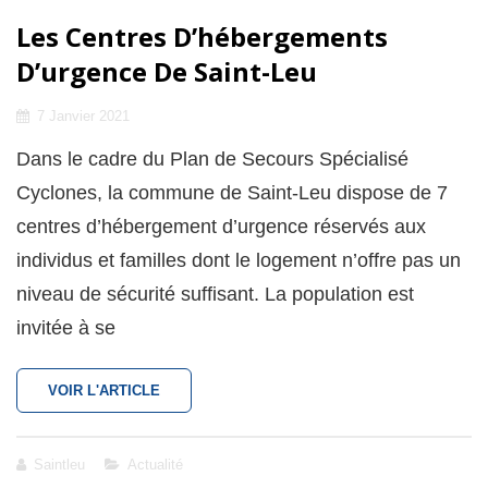
Les Centres D’hébergements
D’urgence De Saint-Leu
Posted
7 Janvier 2021
on
Dans le cadre du Plan de Secours Spécialisé
Cyclones, la commune de Saint-Leu dispose de 7
centres d’hébergement d’urgence réservés aux
individus et familles dont le logement n’offre pas un
niveau de sécurité suffisant. La population est
invitée à se
LES
VOIR L'ARTICLE
CENTRES
D’HÉBERGEMENTS
D’URGENCE
Cat
Saintleu
Actualité
DE
Links