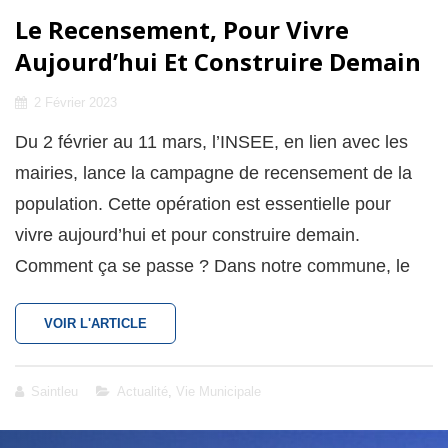
Le Recensement, Pour Vivre
Aujourd’hui Et Construire Demain
Posted
2 Février 2023
on
Du 2 février au 11 mars, l’INSEE, en lien avec les
mairies, lance la campagne de recensement de la
population. Cette opération est essentielle pour
vivre aujourd’hui et pour construire demain.
Comment ça se passe ? Dans notre commune, le
LE
VOIR L'ARTICLE
RECENSEMENT,
POUR
VIVRE
Cat
Saintleu
Actualité
,
Vie Municipale
AUJOURD’HUI
Links
ET
CONSTRUIRE