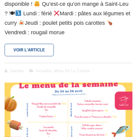
disponible !
Qu’est-ce qu’on mange à Saint-Leu
? 🍽
Lundi : férié
Mardi : pâtes aux légumes et
curry
Jeudi : poulet petits pois carottes
Vendredi : rougail morue
RESTAURATION
VOIR L'ARTICLE
SCOLAIRE
:
MENU
Cat
Saintleu
Actualité
,
Menu De La Cantine
DU
Links
1ER
AU
5
MAI
2023