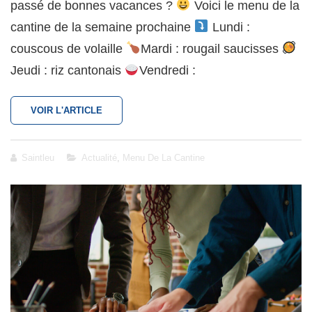
passé de bonnes vacances ?
Voici le menu de la
cantine de la semaine prochaine
Lundi :
couscous de volaille
Mardi : rougail saucisses
Jeudi : riz cantonais
Vendredi :
RESTAURATION
VOIR L'ARTICLE
SCOLAIRE
:
MENU
Cat
Saintleu
Actualité
,
Menu De La Cantine
DU
Links
27
AU
31
MARS
2023