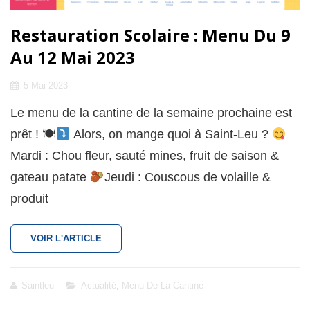
Restauration Scolaire : Menu Du 9
Au 12 Mai 2023
Posted
5 Mai 2023
on
Le menu de la cantine de la semaine prochaine est
prêt ! 🍽
Alors, on mange quoi à Saint-Leu ?
Mardi : Chou fleur, sauté mines, fruit de saison &
gateau patate
Jeudi : Couscous de volaille &
produit
RESTAURATION
VOIR L'ARTICLE
SCOLAIRE
:
MENU
Cat
Saintleu
Actualité
,
Menu De La Cantine
DU
Links
9