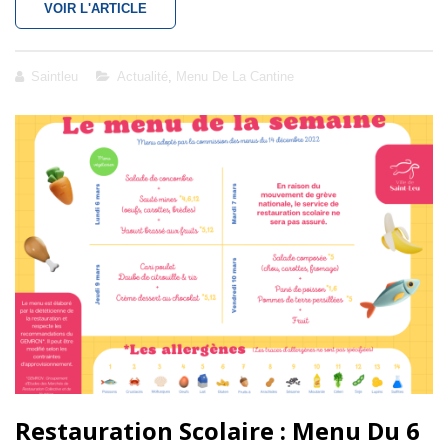
RENOUVELLEMENT
VOIR L'ARTICLE
DES
MEMBRES
DE
Cat
Saintleu
Actualité
,
Menu De La Cantine
LA
Links
COMMISSION
DES
MENUS
Restauration Scolaire : Menu Du 6