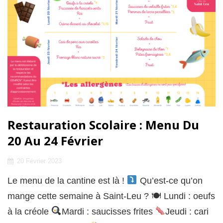
Restauration Scolaire : Menu Du
20 Au 24 Février
Posted
20 Février 2023
on
Le menu de la cantine est là !
Qu’est-ce qu’on
mange cette semaine à Saint-Leu ? 🍽 Lundi : oeufs
à la créole
Mardi : saucisses frites
Jeudi : cari