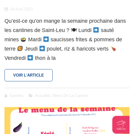
Posted
14 Avril 2023
on
Qu’est-ce qu’on mange la semaine prochaine dans
les cantines de Saint-Leu ? 🍽 Lundi
sauté
mines
Mardi
saucisses frites & pommes de
terre
Jeudi
poulet, riz & haricots verts
Vendredi
thon à la
RESTAURATION
VOIR L'ARTICLE
SCOLAIRE
:
MENU
Cat
Saintleu
Actualité
,
Menu De La Cantine
DU
Links
17
AU
21
AVRIL