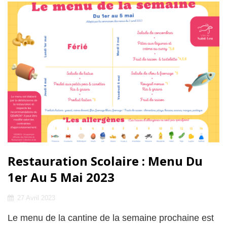
AU
12
MAI
2023
Restauration Scolaire : Menu Du
1er Au 5 Mai 2023
Posted
27 Avril 2023
on
Le menu de la cantine de la semaine prochaine est