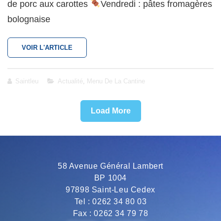
de porc aux carottes
Vendredi : pâtes fromagères
bolognaise
RESTAURATION
VOIR L'ARTICLE
SCOLAIRE
:
MENU
Cat
Saintleu
Actualité
,
Menu De La Cantine
DU
Links
20
AU
Load More
24
FÉVRIER
58 Avenue Général Lambert
BP 1004
97898 Saint-Leu Cedex
Tel : 0262 34 80 03
Fax : 0262 34 79 78