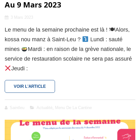
Au 9 Mars 2023
Posted
3 Mars 2023
on
Le menu de la semaine prochaine est là ! 🍽Alors,
kossa nou manz à Saint-Leu ?
Lundi : sauté
mines
Mardi : en raison de la grève nationale, le
service de restauration scolaire ne sera pas assuré
Jeudi :
RESTAURATION
VOIR L'ARTICLE
SCOLAIRE
:
MENU
Cat
Saintleu
Actualité
,
Menu De La Cantine
DU
Links
6
AU
9
MARS
2023