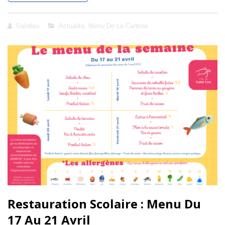
SCOLAIRE
:
MENU
Cat
Saintleu
Actualité
,
Menu De La Cantine
DU
Links
24
AU
28
AVRIL
2023
Restauration Scolaire : Menu Du
17 Au 21 Avril