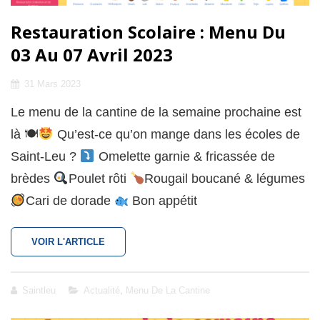
Restauration Scolaire : Menu Du
03 Au 07 Avril 2023
Posted
31 Mars 2023
on
Le menu de la cantine de la semaine prochaine est
là 🍽
Qu’est-ce qu’on mange dans les écoles de
Saint-Leu ?
Omelette garnie & fricassée de
brèdes
Poulet rôti
Rougail boucané & légumes
Cari de dorade
Bon appétit
RESTAURATION
VOIR L'ARTICLE
SCOLAIRE
:
MENU
Cat
Saintleu
Actualité
,
Menu De La Cantine
DU
Links
03