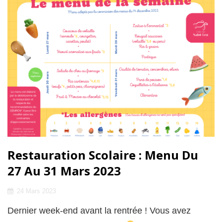
AU
07
AVRIL
2023
Restauration Scolaire : Menu Du
27 Au 31 Mars 2023
Posted
24 Mars 2023
on
Dernier week-end avant la rentrée ! Vous avez