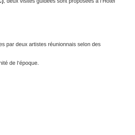
C)
, deux visites guidées sont proposées à l’Hôtel
es par deux artistes réunionnais selon des
ité de l’époque.