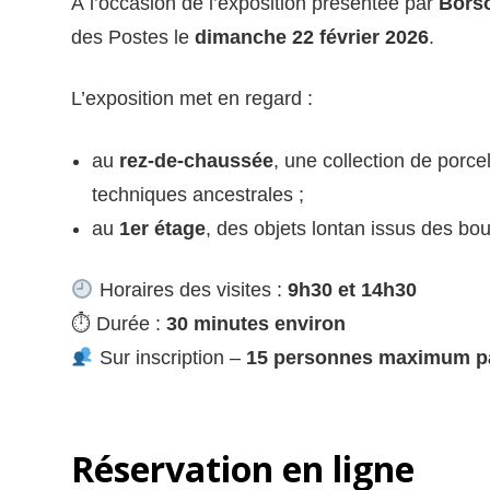
À l’occasion de l’exposition présentée par
Bors
des Postes le
dimanche 22 février 2026
.
L’exposition met en regard :
au
rez-de-chaussée
, une collection de porc
techniques ancestrales ;
au
1er étage
, des objets lontan issus des bo
Horaires des visites :
9h30 et 14h30
⏱ Durée :
30 minutes environ
Sur inscription –
15 personnes maximum pa
Réservation en ligne