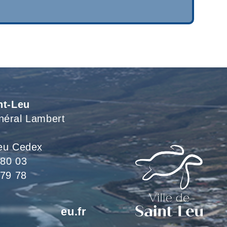
nt-Leu
néral Lambert
eu Cedex
 80 03
 79 78
*************
eu.fr