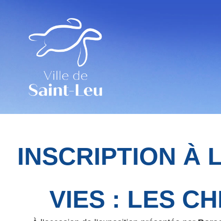
Saint-Leu
Unissons Nos Energies.
INSCRIPTION À 
VIES : LES C