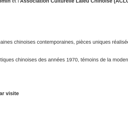
omin
et l’
Association Culturelle Laleu Chinoise (ACL
elaines chinoises contemporaines, pièces uniques réalisé
utiques chinoises des années 1970, témoins de la modern
r visite