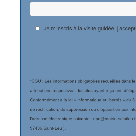
Je m'inscris à la visite guidée, j'accep
*CGU : Les informations obligatoires recueillies dans le
attributions respectives : les élus ayant reçu une délé
Conformément à la loi « informatique et libertés » du 
de rectification, de suppression ou d’opposition aux in
l’adresse électronique suivante : dpo@mairie-saintleu.
97436 Saint-Leu ).