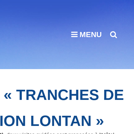
MENU
SEA
: « TRANCHES DE
NION LONTAN »