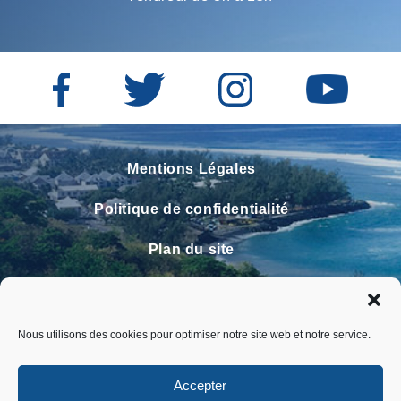
Mentions Légales
Politique de confidentialité
Plan du site
Contact
Faire un signalement
Nous utilisons des cookies pour optimiser notre site web et notre service.
FAQ
Accepter