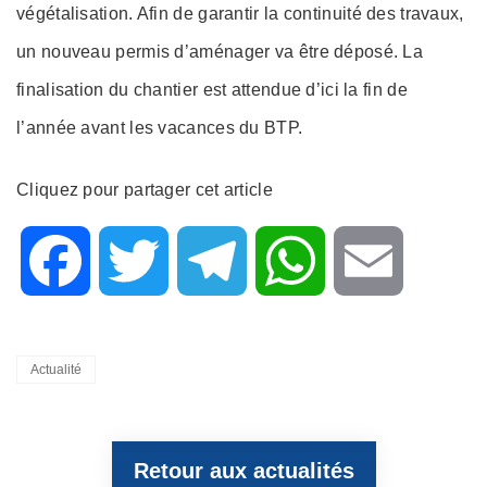
végétalisation. Afin de garantir la continuité des travaux,
un nouveau permis d’aménager va être déposé. La
finalisation du chantier est attendue d’ici la fin de
l’année avant les vacances du BTP.
Cliquez pour partager cet article
F
T
T
W
E
a
w
e
h
m
Categories
Actualité
c
i
l
a
a
Retour aux actualités
e
t
e
t
i