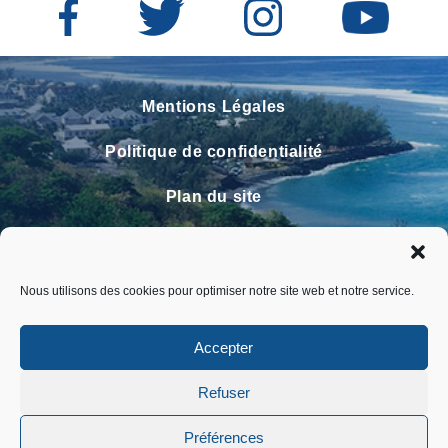
Mentions Légales
Politique de confidentialité
Plan du site
Contact
Faire un signalement
Nous utilisons des cookies pour optimiser notre site web et notre service.
FAQ
Accepter
Refuser
Préférences