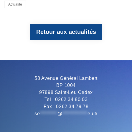
Categories
Actualité
c
i
l
a
a
Retour aux actualités
e
t
e
t
i
b
t
g
s
l
o
e
r
A
58 Avenue Général Lambert
BP 1004
o
r
a
p
97898 Saint-Leu Cedex
Tel : 0262 34 80 03
Fax : 0262 34 79 78
k
m
p
se
*********
@
*************
eu.fr