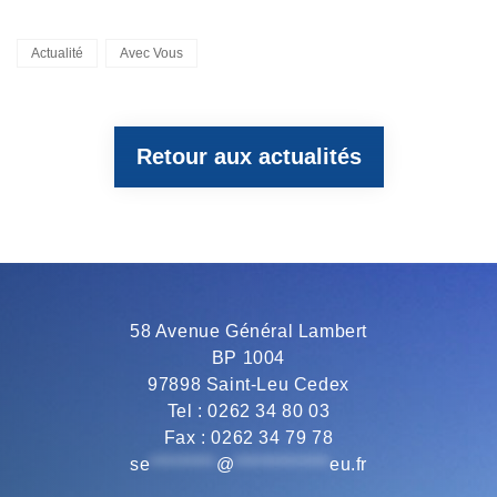
a
w
e
h
m
Categories
Actualité
Avec Vous
c
i
l
a
a
Retour aux actualités
e
t
e
t
i
b
t
g
s
l
o
e
r
A
58 Avenue Général Lambert
BP 1004
o
r
a
p
97898 Saint-Leu Cedex
Tel : 0262 34 80 03
Fax : 0262 34 79 78
k
m
p
se
*********
@
*************
eu.fr