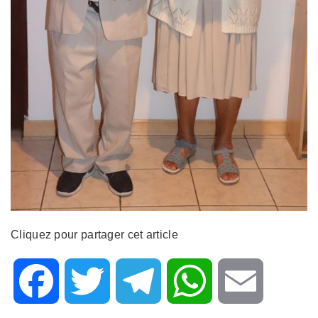
Cliquez pour partager cet article
F
T
T
W
E