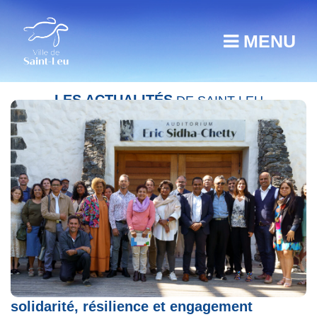
MENU
LES ACTUALITÉS
DE SAINT-LEU
Assemblée Générale de l’UDCCAS 974 :
solidarité, résilience et engagement