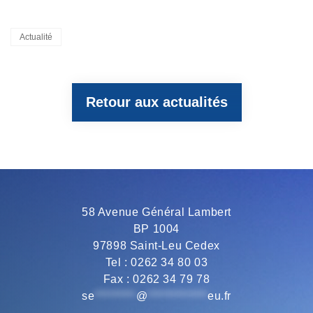
a
w
e
h
m
Categories
Actualité
c
i
l
a
a
Retour aux actualités
e
t
e
t
i
b
t
g
s
l
o
e
r
A
58 Avenue Général Lambert
BP 1004
o
r
a
p
97898 Saint-Leu Cedex
Tel : 0262 34 80 03
Fax : 0262 34 79 78
k
m
p
se
*********
@
*************
eu.fr