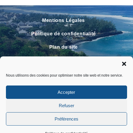
Mentions Légales
Politique de confidentialité
Plan du site
Contact
Faire un signalement
Nous utilisons des cookies pour optimiser notre site web et notre service.
FAQ
Accepter
Refuser
Préférences