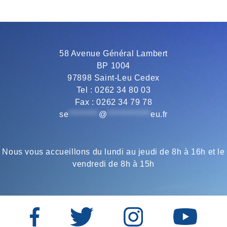
b
t
g
s
l
o
e
r
A
58 Avenue Général Lambert
BP 1004
o
r
a
p
97898 Saint-Leu Cedex
Tel : 0262 34 80 03
Fax : 0262 34 79 78
k
m
p
se
*********
@
*************
eu.fr
Nous vous accueillons du lundi au jeudi de 8h à 16h et le
vendredi de 8h à 15h