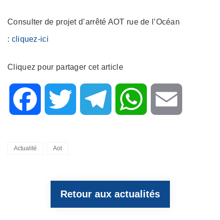
Consulter de projet d’arrêté AOT rue de l’Océan
:
cliquez-ici
Cliquez pour partager cet article
F
T
T
W
E
a
w
e
h
m
Categories
Actualité
Aot
c
i
l
a
a
Retour aux actualités
e
t
e
t
i