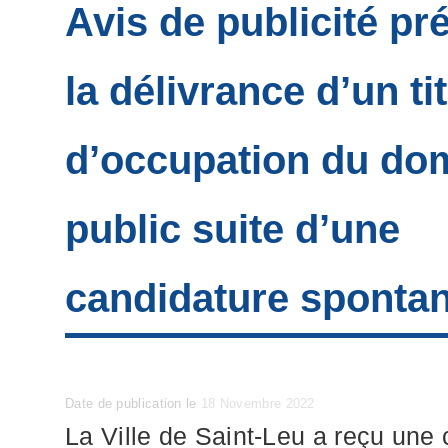
Avis de publicité pr
la délivrance d’un ti
d’occupation du do
public suite d’une
candidature sponta
Posted
Date de publication le
18 Novembre 2022
on
La Ville de Saint-Leu a reçu une