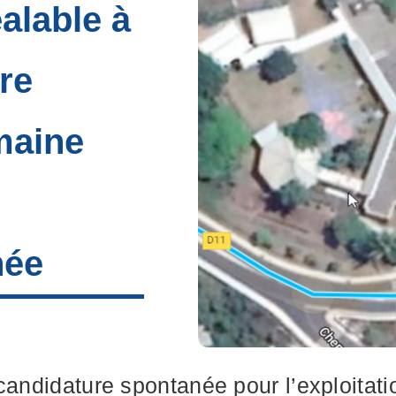
éalable à
tre
maine
née
 candidature spontanée pour l’exploita