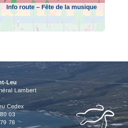
Info route – Fête de la musique
Voir L'article
nt-Leu
néral Lambert
eu Cedex
 80 03
 79 78