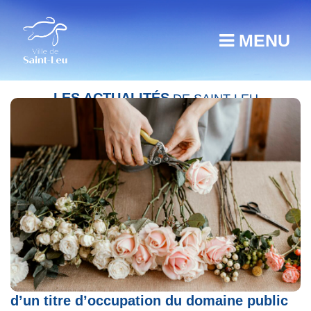
MENU
LES ACTUALITÉS
DE SAINT-LEU
Avis de publicité préalable – Délivrance
d’un titre d’occupation du domaine public