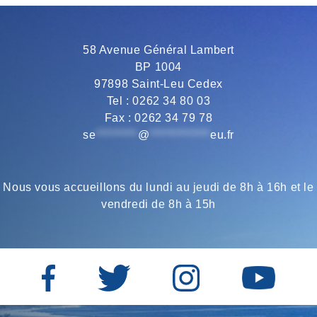
o
e
r
A
58 Avenue Général Lambert
BP 1004
o
r
a
p
97898 Saint-Leu Cedex
Tel : 0262 34 80 03
Fax : 0262 34 79 78
k
m
p
se
*********
@
*************
eu.fr
Nous vous accueillons du lundi au jeudi de 8h à 16h et le
vendredi de 8h à 15h