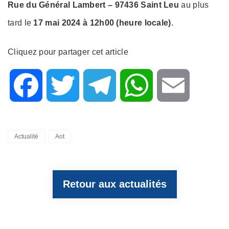
Rue du Général Lambert – 97436 Saint Leu
au plus
tard le
17 mai 2024 à 12h00 (heure locale)
.
Cliquez pour partager cet article
F
T
T
W
E
a
w
e
h
m
Categories
Actualité
Aot
c
i
l
a
a
Retour aux actualités
e
t
e
t
i
b
t
g
s
l