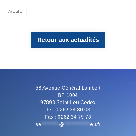
a
w
e
h
m
Categories
Actualité
c
i
l
a
a
Retour aux actualités
e
t
e
t
i
b
t
g
s
l
o
e
r
A
58 Avenue Général Lambert
BP 1004
o
r
a
p
97898 Saint-Leu Cedex
Tel : 0262 34 80 03
Fax : 0262 34 79 78
k
m
p
se
*********
@
*************
eu.fr