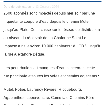
Posted
Date de publication le
13 Octobre 2024
on
2500 abonnés sont impactés depuis hier soir par une
inquiétante coupure d’eau depuis le chemin Mutel
jusqu’au Plate. Cette casse sur le réseau de distribution
au niveau du réservoir de La Chaloupe Saint-Leu
impacte ainsi environ 10 000 habitants ; du CD3 jusqu’à
la rue Alexandre Bègue.
Les perturbations et manques d’eau concernent cette
rue principale et toutes les voies et chemins adjacents :
Mutel, Potier, Laurency Rivière, Ricquebourg,
Agapanthes, Lepervenche, Camélias, Chemins Père