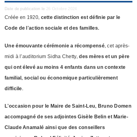
Posted
Date de publication le
26 Octobre 2024
on
Créée en 1920,
cette distinction est définie par le
Code de l’action sociale et des familles.
Une émouvante cérémonie a récompensé
, cet après-
midi à l’auditorium Sidha Chetty,
des mères et un père
qui ont élevé au moins 4 enfants dans un contexte
familial, social ou économique particulièrement
difficile
.
L’occasion pour le Maire de Saint-Leu, Bruno Domen
accompagné de ses adjointes Gisèle Belin et Marie-
Claude Anamalé ainsi que des conseillers