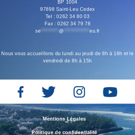
BP 1004
o
r
a
p
97898 Saint-Leu Cedex
Tel : 0262 34 80 03
Fax : 0262 34 79 78
k
m
p
se
*********
@
*************
eu.fr
Nous vous accueillons du lundi au jeudi de 8h à 16h et le
vendredi de 8h à 15h
Mentions Légales
Politique de confidentialité