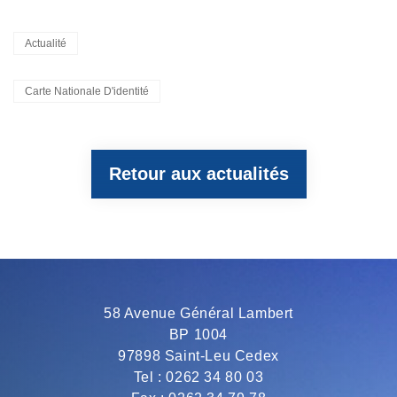
a
w
e
h
m
Categories
Actualité
c
i
l
a
a
Tags,
Carte Nationale D'identité
e
t
e
t
i
Retour aux actualités
b
t
g
s
l
o
e
r
A
o
r
a
p
58 Avenue Général Lambert
BP 1004
k
m
p
97898 Saint-Leu Cedex
Tel : 0262 34 80 03