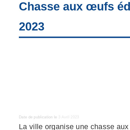
Chasse aux œufs éd
2023
Posted
Date de publication le
3 Avril 2023
on
La ville organise une chasse aux