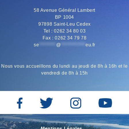
o
r
a
p
58 Avenue Général Lambert
BP 1004
k
m
p
97898 Saint-Leu Cedex
Tel : 0262 34 80 03
Fax : 0262 34 79 78
se
*********
@
*************
eu.fr
Nous vous accueillons du lundi au jeudi de 8h à 16h et le
vendredi de 8h à 15h
Mentions Légales