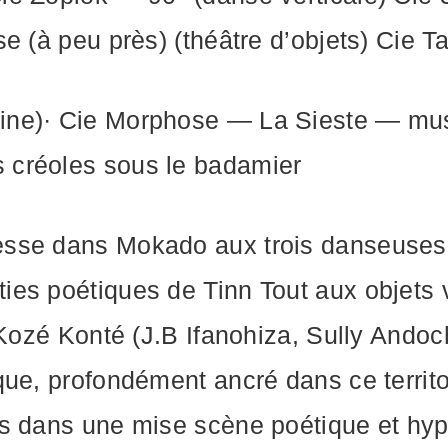
e (à peu près) (théâtre d’objets) Cie
ne)· Cie Morphose — La Sieste — musiqu
 créoles sous le badamier
sse dans Mokado aux trois danseuses b
ies poétiques de Tinn Tout aux objets 
 Kozé Konté (J.B Ifanohiza, Sully Andoc
que, profondément ancré dans ce territ
es dans une mise scène poétique et hyp