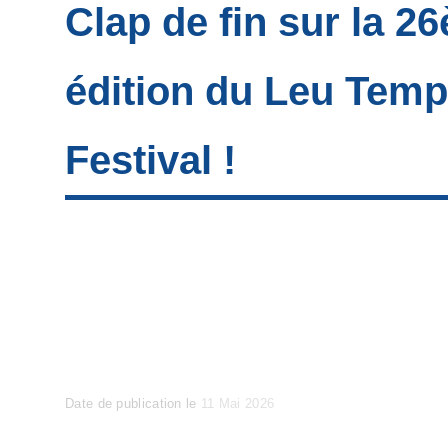
Clap de fin sur la 2
édition du Leu Tem
Festival !
Posted
Date de publication le
11 Mai 2026
on