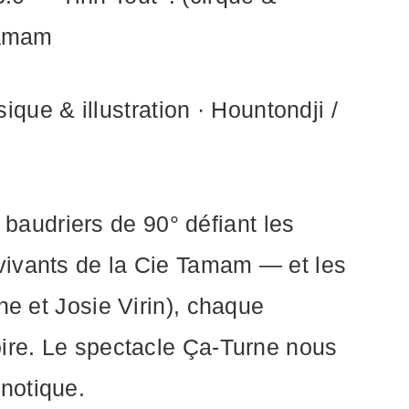
 Tamam
e & illustration · Hountondji /
audriers de 90° défiant les
vivants de la Cie Tamam — et les
he et Josie Virin), chaque
oire. Le spectacle Ça-Turne nous
notique.