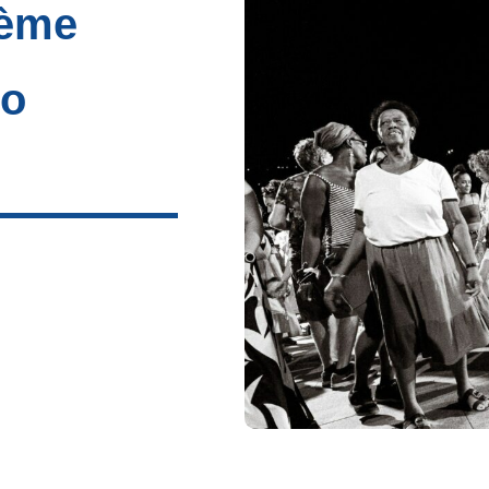
6ème
po