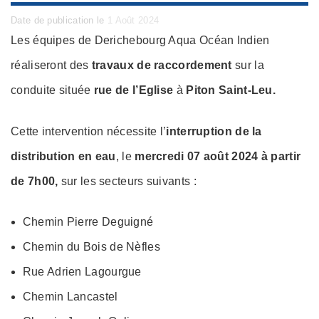
Posted
Date de publication le
1 Août 2024
on
Les équipes de Derichebourg Aqua Océan Indien
réaliseront des
travaux de raccordement
sur la
conduite située
rue de l’Eglise
à
Piton Saint-Leu.
Cette intervention nécessite l’
interruption de la
distribution en eau
, le
mercredi 07 août 2024 à partir
de 7h00,
sur les secteurs suivants :
Chemin Pierre Deguigné
Chemin du Bois de Nèfles
Rue Adrien Lagourgue
Chemin Lancastel