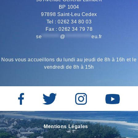
BP 1004
o
r
a
p
97898 Saint-Leu Cedex
Tel : 0262 34 80 03
Fax : 0262 34 79 78
k
m
p
se
*********
@
*************
eu.fr
Nous vous accueillons du lundi au jeudi de 8h à 16h et le
vendredi de 8h à 15h
Mentions Légales