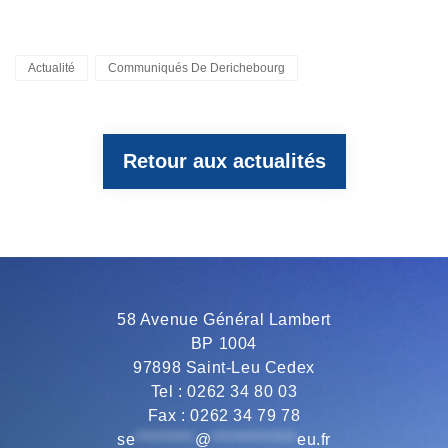
a
w
e
h
m
Categories
Actualité
Communiqués De Derichebourg
c
i
l
a
a
Retour aux actualités
e
t
e
t
i
b
t
g
s
l
o
e
r
A
58 Avenue Général Lambert
BP 1004
o
r
a
p
97898 Saint-Leu Cedex
Tel : 0262 34 80 03
Fax : 0262 34 79 78
k
m
p
se
*********
@
*************
eu.fr