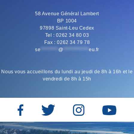
o
r
a
p
58 Avenue Général Lambert
BP 1004
k
m
p
97898 Saint-Leu Cedex
Tel : 0262 34 80 03
Fax : 0262 34 79 78
se
*********
@
*************
eu.fr
Nous vous accueillons du lundi au jeudi de 8h à 16h et le
vendredi de 8h à 15h