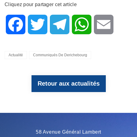
Cliquez pour partager cet article
F
T
T
W
E
a
w
e
h
m
Categories
Actualité
Communiqués De Derichebourg
c
i
l
a
a
Retour aux actualités
e
t
e
t
i
b
t
g
s
l
o
e
r
A
58 Avenue Général Lambert