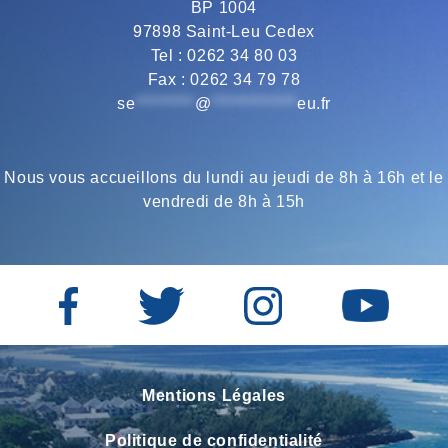
BP 1004
o
r
a
p
97898 Saint-Leu Cedex
Tel : 0262 34 80 03
Fax : 0262 34 79 78
k
m
p
se
*********
@
*************
eu.fr
Nous vous accueillons du lundi au jeudi de 8h à 16h et le
vendredi de 8h à 15h
Mentions Légales
Politique de confidentialité