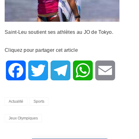
Saint-Leu soutient ses athlètes au JO de Tokyo.
Cliquez pour partager cet article
F
T
T
W
E
a
w
e
h
m
Categories
Actualité
Sports
c
i
l
a
a
Tags,
Jeux Olympiques
e
t
e
t
i