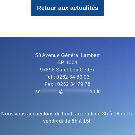
Retour aux actualités
b
t
g
s
l
o
e
r
A
o
r
a
p
58 Avenue Général Lambert
BP 1004
k
m
p
97898 Saint-Leu Cedex
Tel : 0262 34 80 03
Fax : 0262 34 79 78
se
*********
@
*************
eu.fr
Nous vous accueillons du lundi au jeudi de 8h à 16h et le
vendredi de 8h à 15h