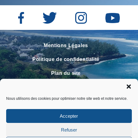
Mentions Légales
Politique de confidentialité
Plan du site
Contact
Nous utilisons des cookies pour optimiser notre site web et notre service.
Faire un signalement
FAQ
Accepter
Refuser