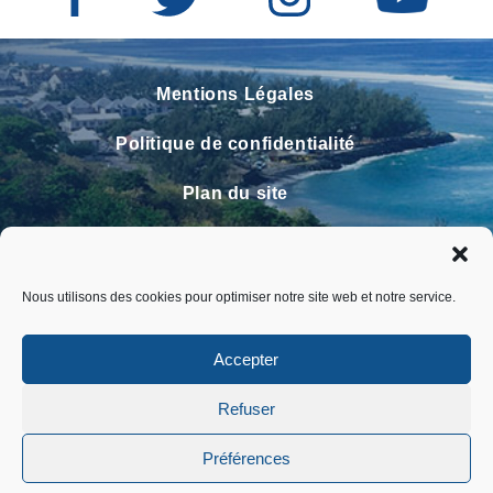
Mentions Légales
Politique de confidentialité
Plan du site
Contact
Faire un signalement
Nous utilisons des cookies pour optimiser notre site web et notre service.
FAQ
Accepter
Refuser
Préférences