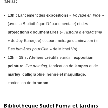
(Mêla) :
13h :
Lancement des
expositions
« Voyage en Inde »
(avec la Bibliothèque Départementale) et des
projections documentaires
(
« Histoire d’engagisme
»
de Joy Banerjee) et court-métrage d’animation (
«
Des lumières pour Gita »
de Michel Vo).
13h – 18h : Ateliers créatifs
variés :
exposition
peinture
,
live painting
, fabrication de
lampes
et de
marley
,
calligraphie
,
henné et maquillage
,
confection de
toranam
.
Bibliothèque Sudel Fuma et Jardins