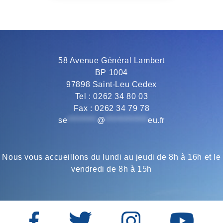
b
t
g
s
l
o
e
r
A
58 Avenue Général Lambert
BP 1004
o
r
a
p
97898 Saint-Leu Cedex
Tel : 0262 34 80 03
Fax : 0262 34 79 78
k
m
p
se
*********
@
*************
eu.fr
Nous vous accueillons du lundi au jeudi de 8h à 16h et le
vendredi de 8h à 15h