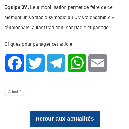
Equipe 3V
. Leur mobilisation permet de faire de ce
moment un véritable symbole du « vivre ensemble »
réunionnais, alliant tradition, spectacle et partage.
Cliquez pour partager cet article
F
T
T
W
E
a
w
e
h
m
Categories
Actualité
c
i
l
a
a
Retour aux actualités
e
t
e
t
i