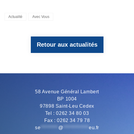
a
w
e
h
m
Categories
Actualité
Avec Vous
c
i
l
a
a
Retour aux actualités
e
t
e
t
i
b
t
g
s
l
o
e
r
A
58 Avenue Général Lambert
BP 1004
o
r
a
p
97898 Saint-Leu Cedex
Tel : 0262 34 80 03
Fax : 0262 34 79 78
k
m
p
se
*********
@
*************
eu.fr