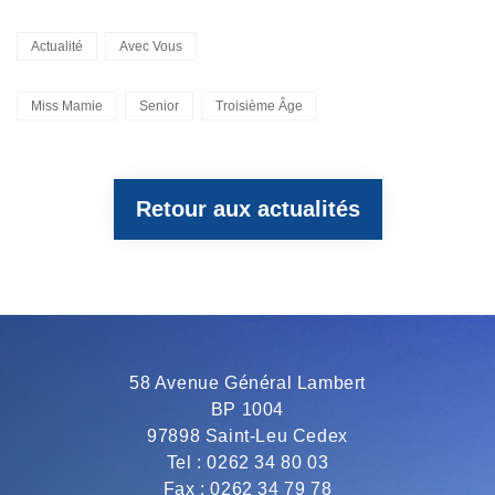
a
w
e
h
m
Categories
Actualité
Avec Vous
c
i
l
a
a
Tags,
Miss Mamie
Senior
Troisième Âge
e
t
e
t
i
Retour aux actualités
b
t
g
s
l
o
e
r
A
o
r
a
p
58 Avenue Général Lambert
BP 1004
k
m
p
97898 Saint-Leu Cedex
Tel : 0262 34 80 03
Fax : 0262 34 79 78