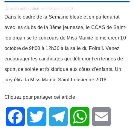
Posted
Date de publication le
3 Octobre 2018
on
Dans le cadre de la Semaine bleue et en partenariat
avec les clubs de la 3ème jeunesse, le CCAS de Saint-
leu organise le concours de Miss Mamie le mercredi 10
octobre de 9h00 à 12h30 à la salle du Foirail. Venez
encourager les candidates qui défileront en tenues de
sport, de soirée et folklorique aux côtés d’enfants. Un
jury élira la Miss Mamie Saint-Leusienne 2018.
Cliquez pour partager cet article
F
T
T
W
E