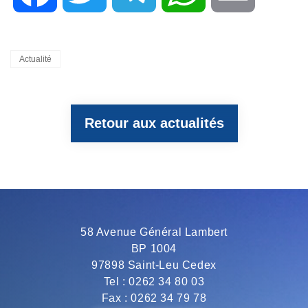
a
w
e
h
m
Categories
Actualité
c
i
l
a
a
Retour aux actualités
e
t
e
t
i
b
t
g
s
l
o
e
r
A
58 Avenue Général Lambert
BP 1004
o
r
a
p
97898 Saint-Leu Cedex
Tel : 0262 34 80 03
Fax : 0262 34 79 78
k
m
p