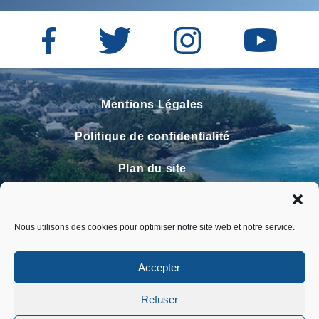
Mentions Légales
Politique de confidentialité
Plan du site
Contact
Nous utilisons des cookies pour optimiser notre site web et notre service.
Faire un signalement
FAQ
Accepter
Refuser