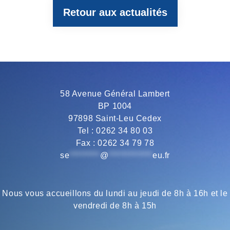
Retour aux actualités
e
t
e
t
i
b
t
g
s
l
o
e
r
A
58 Avenue Général Lambert
BP 1004
o
r
a
p
97898 Saint-Leu Cedex
Tel : 0262 34 80 03
Fax : 0262 34 79 78
k
m
p
se
*********
@
*************
eu.fr
Nous vous accueillons du lundi au jeudi de 8h à 16h et le
vendredi de 8h à 15h