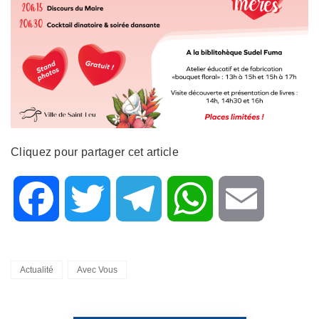
Cliquez pour partager cet article
F
T
T
W
E
a
w
e
h
m
Categories
Actualité
Avec Vous
c
i
l
a
a