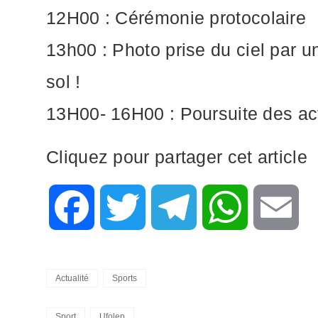
12H00 : Cérémonie protocolaire
13h00 : Photo prise du ciel par un
sol !
13H00- 16H00 : Poursuite des act
Cliquez pour partager cet article
F
T
T
W
E
a
w
e
h
m
Categories
Actualité
Sports
c
i
l
a
a
Tags,
Sport
Ufolep