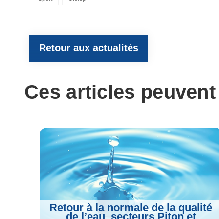
e
t
e
t
i
Retour aux actualités
b
t
g
s
l
o
e
r
A
Ces articles peuvent
o
r
a
p
k
m
p
Retour à la normale de la qualité
de l’eau, secteurs Piton et