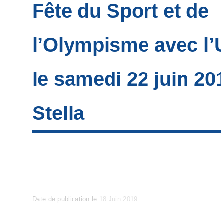
Fête du Sport et de
l’Olympisme avec l
le samedi 22 juin 20
Stella
Posted
Date de publication le
18 Juin 2019
on