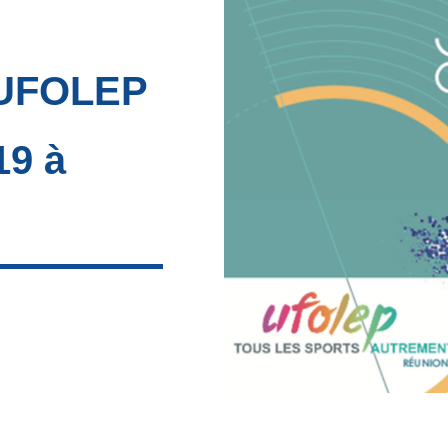
’UFOLEP
19 à