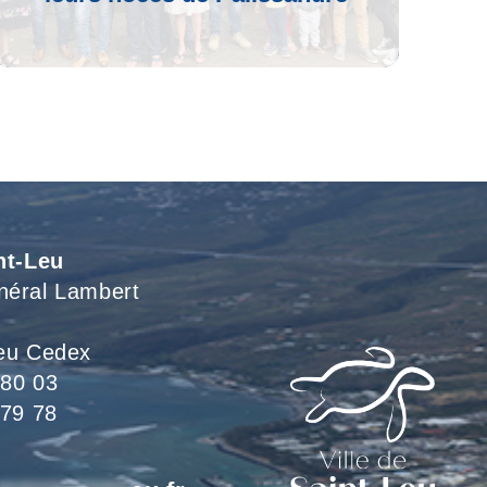
Voir L'article
nt-Leu
néral Lambert
eu Cedex
 80 03
 79 78