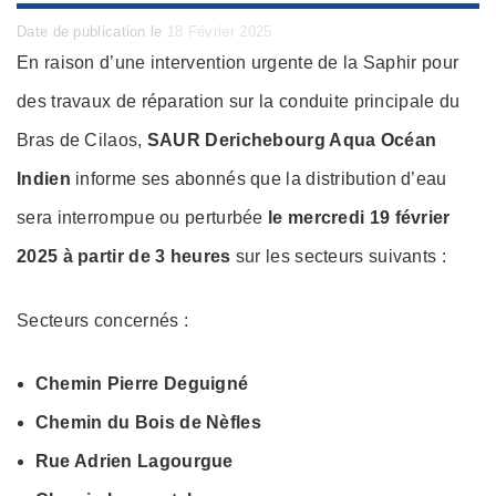
Posted
Date de publication le
18 Février 2025
on
En raison d’une intervention urgente de la Saphir pour
des travaux de réparation sur la conduite principale du
Bras de Cilaos,
SAUR Derichebourg Aqua Océan
Indien
informe ses abonnés que la distribution d’eau
sera interrompue ou perturbée
le mercredi 19 février
2025 à partir de 3 heures
sur les secteurs suivants :
Secteurs concernés :
Chemin Pierre Deguigné
Chemin du Bois de Nèfles
Rue Adrien Lagourgue