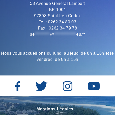
58 Avenue Général Lambert
BP 1004
o
r
a
p
97898 Saint-Leu Cedex
Tel : 0262 34 80 03
Fax : 0262 34 79 78
k
m
p
se
*********
@
*************
eu.fr
Nous vous accueillons du lundi au jeudi de 8h à 16h et le
vendredi de 8h à 15h
Mentions Légales