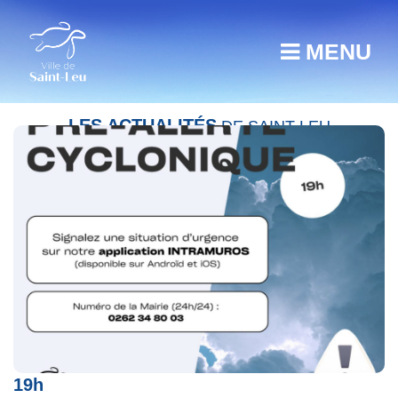
MENU
LES ACTUALITÉS
DE SAINT-LEU
La Réunion en pré-alerte cyclonique dès
19h