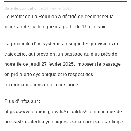
Posted
Date de publication le
24 Février 2025
on
Le Préfet de La Réunion a décidé de déclencher la
« pré-alerte cyclonique » à partir de 19h ce soir.
La proximité d’un système ainsi que les prévisions de
trajectoire, qui prévoient un passage au plus près de
notre île ce jeudi 27 février 2025, imposent le passage
en pré-alerte cyclonique et le respect des
recommandations de circonstance.
Plus d’infos sur :
https://www.reunion.gouv.fr/Actualites/Communique-de-
presse/Pre-alerte-cyclonique-Je-m-informe-et-j-anticipe