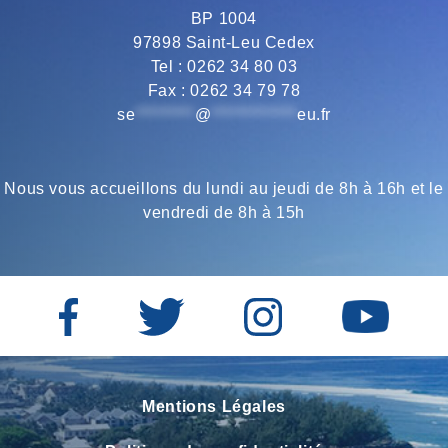
BP 1004
o
r
a
p
97898 Saint-Leu Cedex
Tel : 0262 34 80 03
Fax : 0262 34 79 78
k
m
p
se
*********
@
*************
eu.fr
Nous vous accueillons du lundi au jeudi de 8h à 16h et le
vendredi de 8h à 15h
Mentions Légales