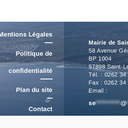
Voir L'article
Mentions Légales
Mairie de Sai
58 Avenue Gé
Politique de
BP 1004
97898 Saint-L
confidentialité
Tél. : 0262 34
Fax : 0262 34
Plan du site
Email :
se
*********
@
Contact
Nous vous accu