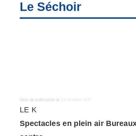
Le Séchoir
Posted
Date de publication le
13 Octobre 2017
on
LE K
Spectacles en plein air Bureau