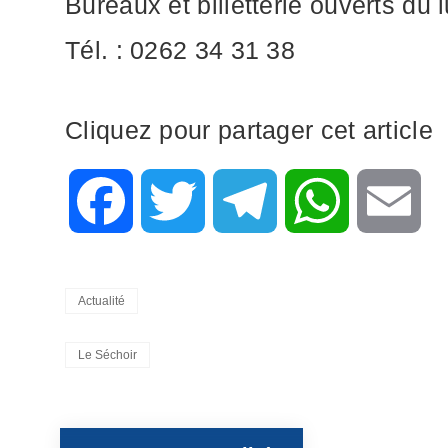
Bureaux et billetterie ouverts du
Tél. : 0262 34 31 38
Cliquez pour partager cet article
F
T
T
W
E
a
w
e
h
m
Categories
Actualité
c
i
l
a
a
Tags,
Le Séchoir
e
t
e
t
i