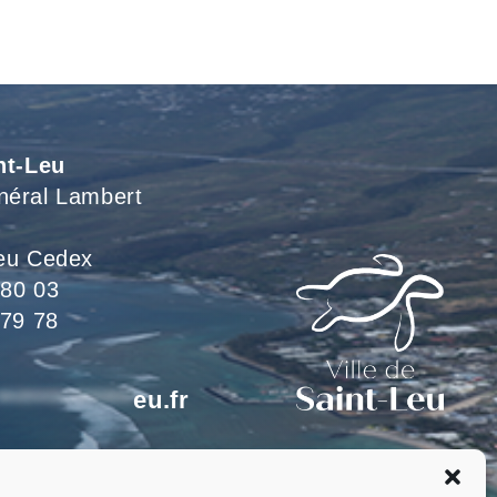
Voir L'article
nt-Leu
néral Lambert
eu Cedex
 80 03
 79 78
*************
eu.fr
eillons du lundi au jeudi