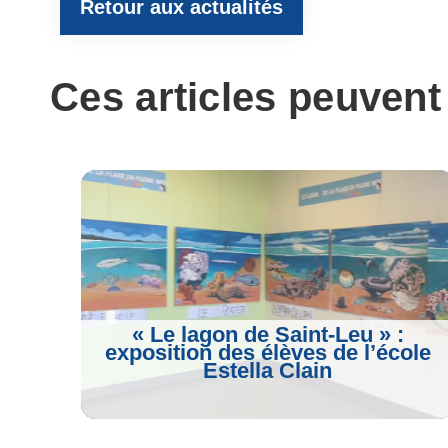
Retour aux actualités
b
t
g
s
l
o
e
r
A
Ces articles peuvent
o
r
a
p
k
m
p
« Le lagon de Saint-Leu » :
exposition des élèves de l’école
Estella Clain