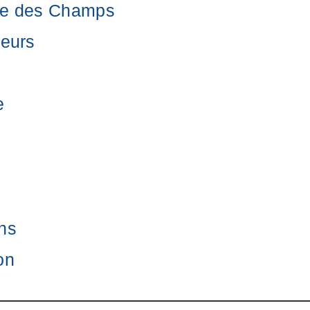
me des Champs
heurs
e
ns
on