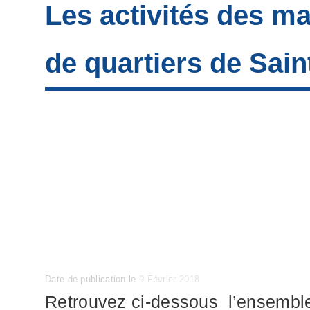
Les activités des m
de quartiers de Sain
Posted
Date de publication le
9 Février 2018
on
Retrouvez ci-dessous l’ensemble 