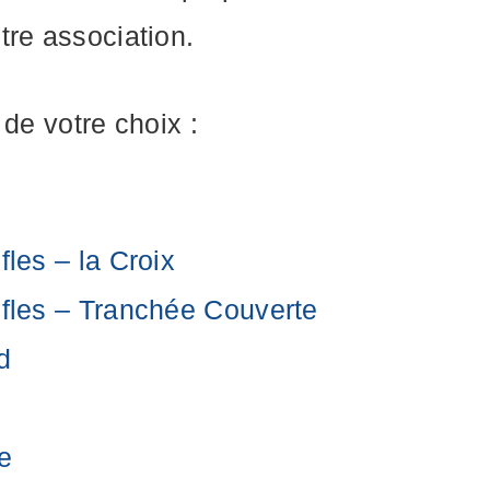
tre association.
 de votre choix :
les – la Croix
èfles – Tranchée Couverte
d
e