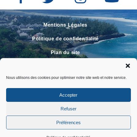
Mentions Légales
Politique de confidentialité
Plan du site
Contact
Nous utilisons des cookies pour optimiser notre site web et notre service.
Faire un signalement
FAQ
Accepter
Refuser
Préférences