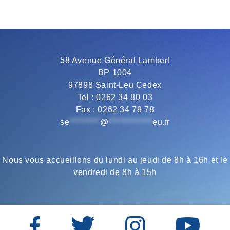
b
t
g
s
l
o
e
r
A
58 Avenue Général Lambert
BP 1004
o
r
a
p
97898 Saint-Leu Cedex
Tel : 0262 34 80 03
Fax : 0262 34 79 78
k
m
p
se
*********
@
*************
eu.fr
Nous vous accueillons du lundi au jeudi de 8h à 16h et le
vendredi de 8h à 15h