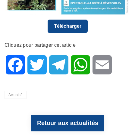
Télécharger
Cliquez pour partager cet article
F
T
T
W
E
a
w
e
h
m
Categories
Actualité
c
i
l
a
a
Retour aux actualités
e
t
e
t
i