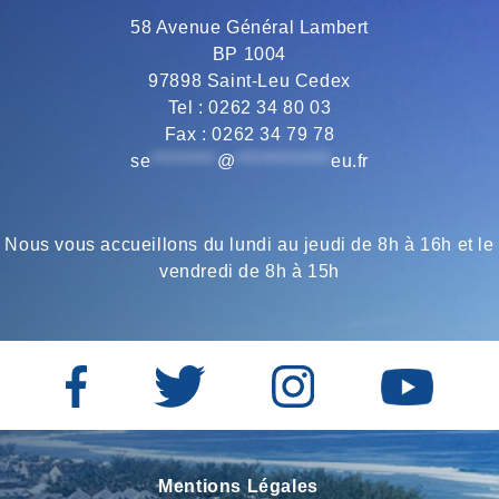
o
r
a
p
58 Avenue Général Lambert
BP 1004
k
m
p
97898 Saint-Leu Cedex
Tel : 0262 34 80 03
Fax : 0262 34 79 78
se
*********
@
*************
eu.fr
Nous vous accueillons du lundi au jeudi de 8h à 16h et le
vendredi de 8h à 15h
Mentions Légales