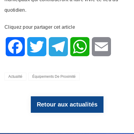
quotidien.
Cliquez pour partager cet article
F
T
T
W
E
a
w
e
h
m
Categories
Actualité
Équipements De Proximité
c
i
l
a
a
Retour aux actualités
e
t
e
t
i
b
t
g
s
l