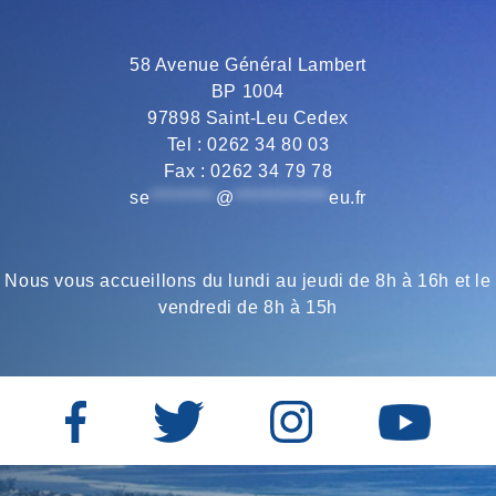
o
e
r
A
58 Avenue Général Lambert
BP 1004
o
r
a
p
97898 Saint-Leu Cedex
Tel : 0262 34 80 03
Fax : 0262 34 79 78
k
m
p
se
*********
@
*************
eu.fr
Nous vous accueillons du lundi au jeudi de 8h à 16h et le
vendredi de 8h à 15h